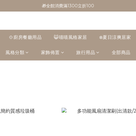
🎁全館消費滿1300立折100
🎁全館消費滿1300立折100
🎉新會員首購/超取免運
🚛全館滿$799超取免運  $1500宅配免運
🍲廚房餐廳用品
😺喵喵風格家居
❄️夏日涼爽居家
🎁全館消費滿1300立折100
風格分類
家飾佈置
旅行用品
全部商品