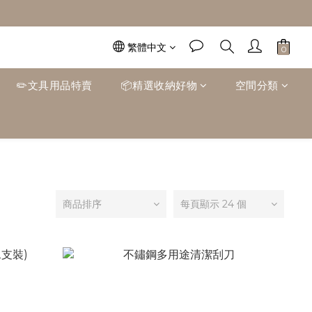
繁體中文
✏️文具用品特賣
📦精選收納好物
空間分類
商品排序
每頁顯示 24 個