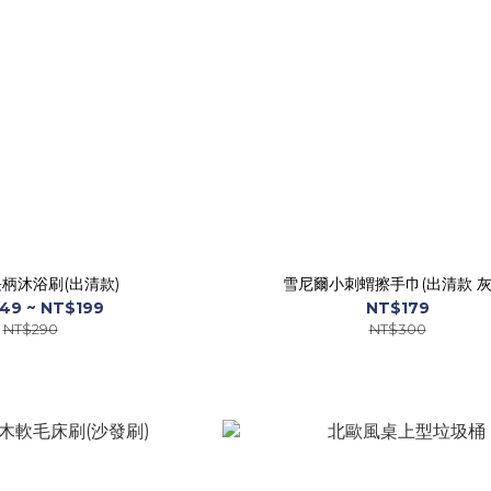
柄沐浴刷(出清款)
雪尼爾小刺蝟擦手巾(出清款 灰
49 ~ NT$199
NT$179
NT$290
NT$300