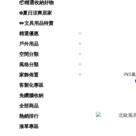
📦精選收納好物
❄️夏日涼爽居家
✏️文具用品特賣
精選優惠
戶外用品
空間分類
風格分類
INS
家飾佈置
客製化專區
免鑽牆收納
全部商品
熱銷排行
湊單專區