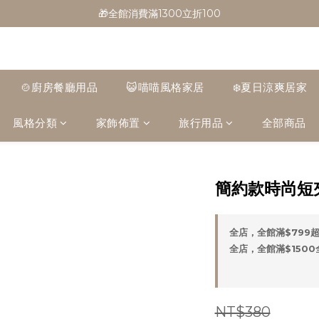
🎁全館消費滿1300立折100
🎁全館消費滿1300立折100
🎉新會員首購/超取免運
🚛全館滿$799超取免運  $1500宅配免運
🍲廚房餐廳用品
😺喵喵風格家居
❄️夏日涼爽居家
🎁全館消費滿1300立折100
風格分類
家飾佈置
旅行用品
全部商品
簡約款時尚短夾
全店，全館滿$799
全店，全館滿$150
NT$380