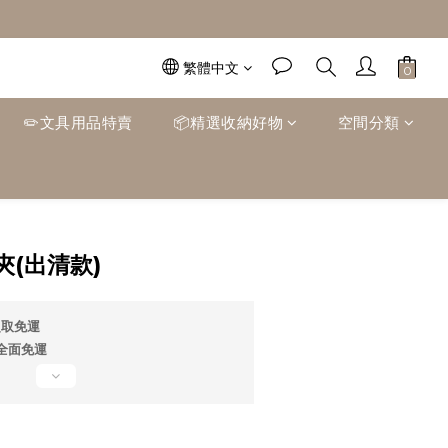
繁體中文
✏️文具用品特賣
📦精選收納好物
空間分類
立即購買
(出清款)
超取免運
0全面免運