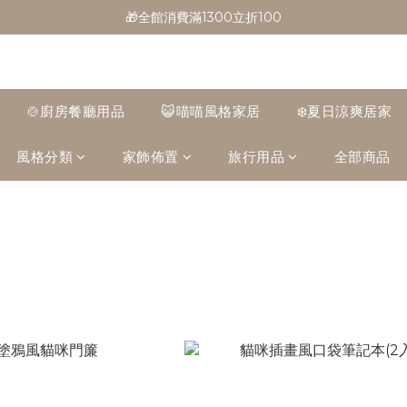
🎁全館消費滿1300立折100
🎁全館消費滿1300立折100
🎉新會員首購/超取免運
🚛全館滿$799超取免運  $1500宅配免運
🍲廚房餐廳用品
😺喵喵風格家居
❄️夏日涼爽居家
🎁全館消費滿1300立折100
風格分類
家飾佈置
旅行用品
全部商品