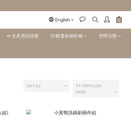
English
✏️文具用品特賣
📦精選收納好物
空間分類
Sort by
24 Items per
page