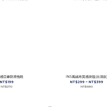
感亞麻防滑拖鞋
INS風絨布質感掛毯(出清款
NT$199
NT$299 ~ NT$399
NT$270
NT$680