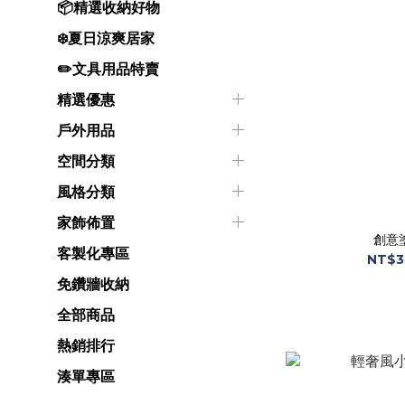
📦精選收納好物
❄️夏日涼爽居家
✏️文具用品特賣
精選優惠
戶外用品
空間分類
風格分類
家飾佈置
創意
客製化專區
NT$3
免鑽牆收納
全部商品
熱銷排行
湊單專區