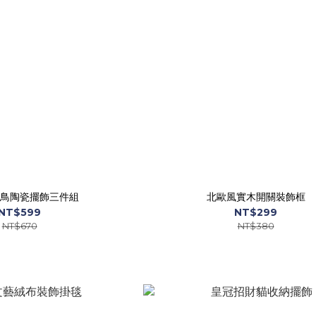
鳥陶瓷擺飾三件組
北歐風實木開關裝飾框
NT$599
NT$299
NT$670
NT$380