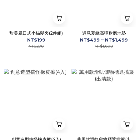
甜美風日式小貓髮夾(2件組)
遇見夏綠高彈耐磨地墊
NT$199
NT$499 ~ NT$1,499
NT$270
NT$1,600
創意造型搞怪橡皮擦(4入)
萬用款滑軌儲物櫃遮擋簾(出