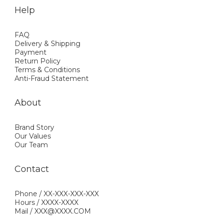
Help
FAQ
Delivery & Shipping
Payment
Return Policy
Terms & Conditions
Anti-Fraud Statement
About
Brand Story
Our Values
Our Team
Contact
Phone / XX-XXX-XXX-XXX
Hours / XXXX-XXXX
Mail / XXX@XXXX.COM