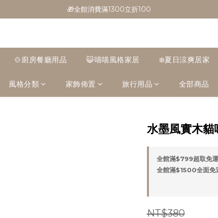
🎁全館消費滿1300立折100
🎁全館消費滿1300立折100
🎉新會員首購/超取免運
🚛全館滿$799超取免運  $1500宅配免運
🍲廚房餐廳用品
😺喵喵風格家居
❄️夏日涼爽居家
🎁全館消費滿1300立折100
風格分類
家飾佈置
旅行用品
全部商品
水墨風實木貓
全館滿$799超取免運 
全館滿$1500全面免運 
NT$380