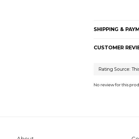
SHIPPING & PAY
CUSTOMER REVI
No review for this pro
About
Co