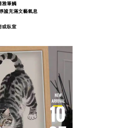
清雅筆觸
柔靜謐充滿文藝氣息
房或臥室