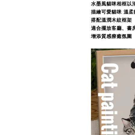
水墨風貓咪相框以
描繪可愛貓咪 溫
搭配溫潤木紋框架
適合擺放客廳、書
增添質感療癒氛圍