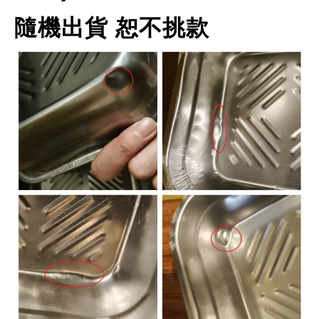
隨機出貨 恕不挑款