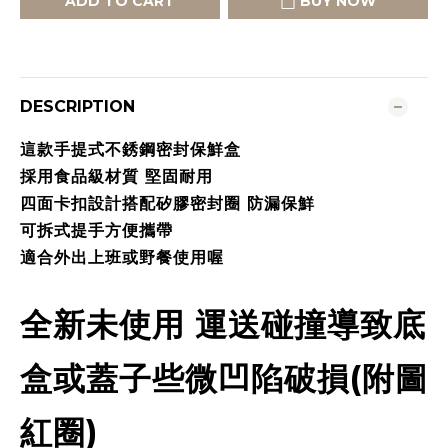
ADD TO CART
BUY NOW
DESCRIPTION
這款手提式不銹鋼密封保鮮盒
採用食品級材質 堅固耐用
四面卡扣設計搭配矽膠密封圈 防漏保鮮
可拆式提手方便攜帶
適合外出上班或野餐使用喔
全新未使用 運送碰撞導致底
盒或蓋子些微凹陷破損
(附圖
紅圈)