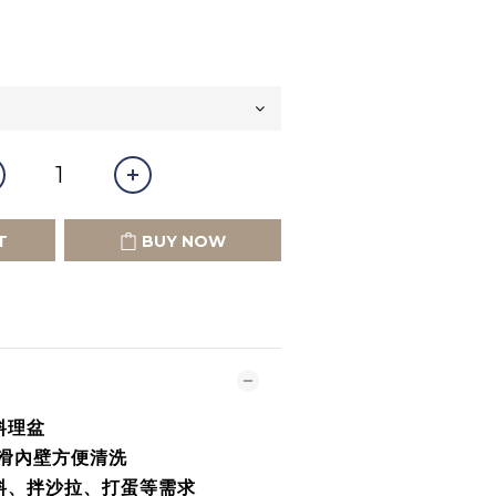
T
BUY NOW
料理盆
光滑內壁方便清洗
料、拌沙拉、打蛋等需求