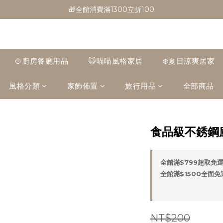
🎁全館消費滿1300立折100
🎁全館消費滿1300立折100
🎉新會員首購/超取免運
🚛全館滿$799超取免運  $1500宅配免運
🍲廚房餐廳用品
😺喵喵風格家居
❄️夏日涼爽居家
🎁全館消費滿1300立折100
風格分類
家飾佈置
旅行用品
全部商品
食品級不銹鋼
全館滿$799超取免運 
全館滿$1500全面免運 
NT$200