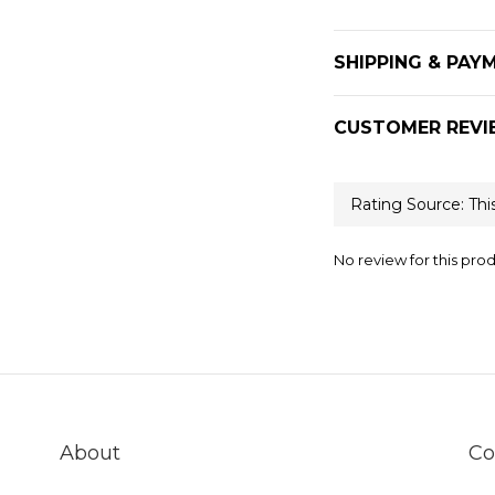
SHIPPING & PAY
CUSTOMER REVI
No review for this pro
About
Co