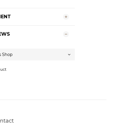
MENT
EWS
duct
ntact