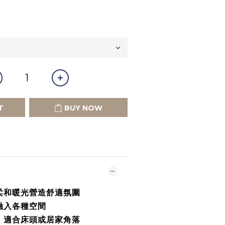
T
BUY NOW
柔和
暖
光
營造
舒適
氛圍
融入
各種
空間
，
適合
床頭
或
居家
角落