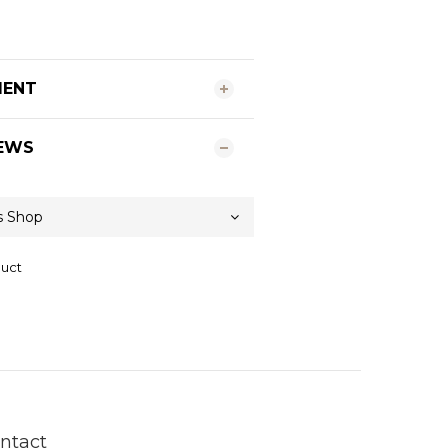
MENT
EWS
duct
ntact