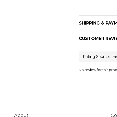
SHIPPING & PAY
CUSTOMER REVI
No review for this pro
About
Co