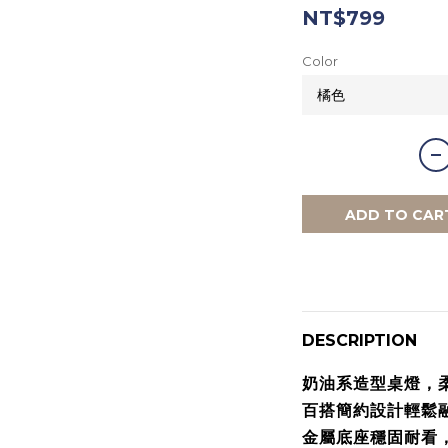
NT$799
Color
ADD TO CAR
DESCRIPTION
奶油
系
造型
桌燈，
百搭
簡約
設計
輕鬆
金屬
底座
穩固
耐
看