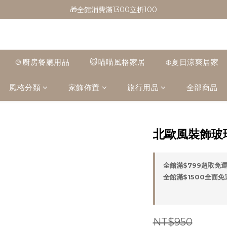
🎁全館消費滿1300立折100
🎁全館消費滿1300立折100
🎉新會員首購/超取免運
🚛全館滿$799超取免運  $1500宅配免運
🍲廚房餐廳用品
😺喵喵風格家居
❄️夏日涼爽居家
🎁全館消費滿1300立折100
風格分類
家飾佈置
旅行用品
全部商品
北歐風裝飾玻
全館滿$799超取免運 
全館滿$1500全面免運 
NT$950