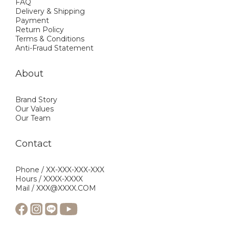
FAQ
Delivery & Shipping
Payment
Return Policy
Terms & Conditions
Anti-Fraud Statement
About
Brand Story
Our Values
Our Team
Contact
Phone / XX-XXX-XXX-XXX
Hours / XXXX-XXXX
Mail / XXX@XXXX.COM