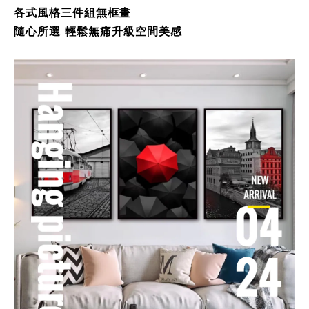
各式風格
三件組無框畫
隨心所選 輕鬆無痛升級空間美感