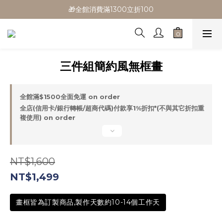
🎁全館消費滿1300立折100
🎁全館消費滿1300立折100
🎉新會員首購/超取免運
🚛全館滿$799超取免運  $1500宅配免運
三件組簡約風無框畫
🎁全館消費滿1300立折100
全館滿$1500全面免運 on order
全店(信用卡/銀行轉帳/超商代碼)付款享1%折扣*(不與其它折扣重
複使用) on order
NT$1,600
NT$1,499
畫框皆為訂製商品,製作天數約10-14個工作天