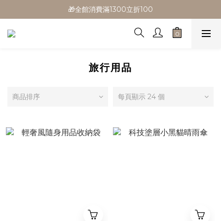
🎁全館消費滿1300立折100
🎁全館消費滿1300立折100
🎉新會員首購/超取免運
🚛全館滿$799超取免運  $1500宅配免運
🎁全館消費滿1300立折100
旅行用品
商品排序
每頁顯示 24 個