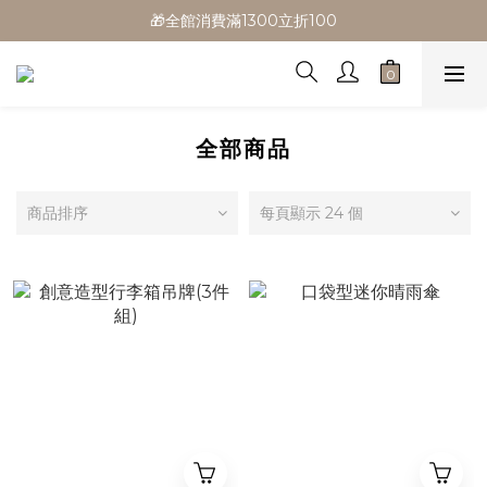
🎁全館消費滿1300立折100
🎁全館消費滿1300立折100
🎉新會員首購/超取免運
🚛全館滿$799超取免運  $1500宅配免運
🎁全館消費滿1300立折100
全部商品
商品排序
每頁顯示 24 個