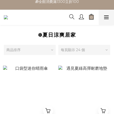
🎁全館消費滿1300立折100
🎉新會員首購/超取免運
🚛全館滿$799超取免運  $1500宅配免運
🎁全館消費滿1300立折100
❄️夏日涼爽居家
商品排序
每頁顯示 24 個