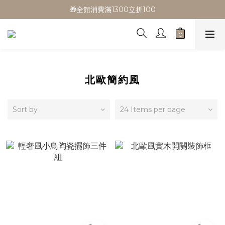
🎁全館消費滿1300立折100
🎁全館消費滿1300立折100
🎉新會員首購/超取免運
🚛全館滿$799超取免運  $1500宅配免運
🎁全館消費滿1300立折100
北歐簡約風
Sort by
24 Items per page