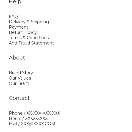
Help
FAQ
Delivery & Shipping
Payment
Return Policy
Terms & Conditions
Anti-Fraud Statement
About
Brand Story
Our Values
Our Team
Contact
Phone / XX-XXX-XXX-XXX
Hours / XXXX-XXXX
Mail / XXX@XXXX.COM