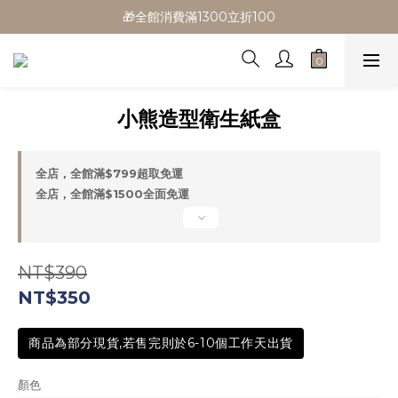
🎁全館消費滿1300立折100
🎁全館消費滿1300立折100
🎉新會員首購/超取免運
🚛全館滿$799超取免運  $1500宅配免運
小熊造型衛生紙盒
🎁全館消費滿1300立折100
全店，全館滿$799超取免運
全店，全館滿$1500全面免運
NT$390
NT$350
商品為部分現貨,若售完則於6-10個工作天出貨
顏色