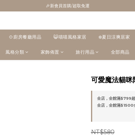
🎁全館消費滿1300立折100
🎉新會員首購/超取免運
🚛全館滿$799超取免運  $1500宅配免運
🎁全館消費滿1300立折100
🍲廚房餐廳用品
😺喵喵風格家居
❄️夏日涼爽居家
風格分類
家飾佈置
旅行用品
全部商品
可愛魔法貓咪
全店，全館滿$799
全店，全館滿$150
NT$580