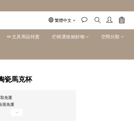
繁體中文
✏️文具用品特賣
📦精選收納好物
空間分類
立即購買
陶瓷馬克杯
超取免運
0全面免運