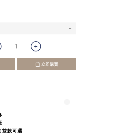
立即購買
杯
蓋
白雙款可選