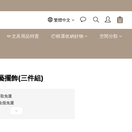
繁體中文
✏️文具用品特賣
📦精選收納好物
空間分類
立即購買
擺飾(三件組)
超取免運
0全面免運