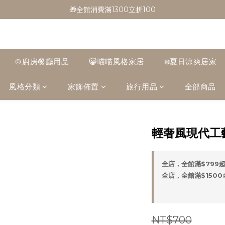
🎁全館消費滿1300立折100
🎁全館消費滿1300立折100
🎉新會員首購/超取免運
🚛全館滿$799超取免運  $1500宅配免運
🍲廚房餐廳用品
😺喵喵風格家居
❄️夏日涼爽居家
🎁全館消費滿1300立折100
風格分類
家飾佈置
旅行用品
全部商品
輕奢風現代工藝
全店，全館滿$799
全店，全館滿$150
NT$700