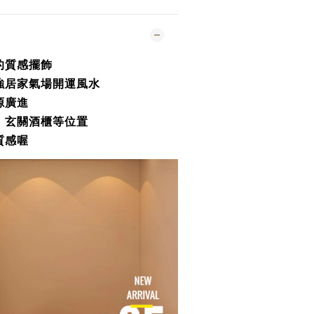
的質感擺飾
強居家氣場開運風水
源廣進
、玄關酒櫃等位置
質感喔