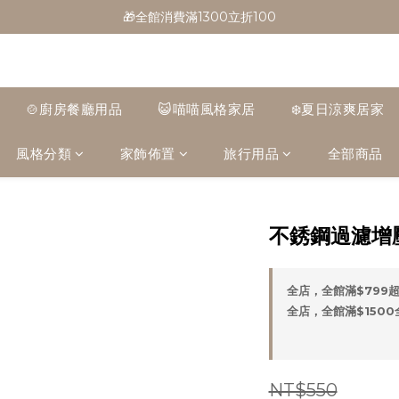
🎁全館消費滿1300立折100
🎁全館消費滿1300立折100
🎉新會員首購/超取免運
🚛全館滿$799超取免運  $1500宅配免運
🍲廚房餐廳用品
😺喵喵風格家居
❄️夏日涼爽居家
🎁全館消費滿1300立折100
風格分類
家飾佈置
旅行用品
全部商品
不銹鋼過濾增
全店，全館滿$799
全店，全館滿$150
NT$550