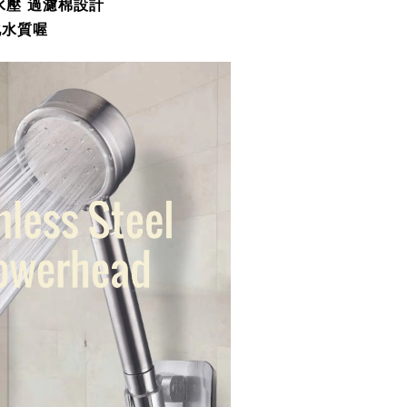
水壓 過濾棉設計
化水質喔