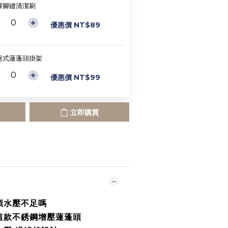
膠腳縫清潔刷
優惠價 NT$89
盤式蓮蓬頭掛架
優惠價 NT$99
立即購買
頭水壓不足嗎
這款不銹鋼增壓蓮蓬頭