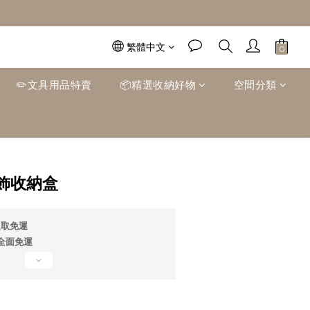
繁體中文
✏️文具用品特賣
📦精選收納好物
空間分類
立即購買
飾收納盒
超取免運
0全面免運