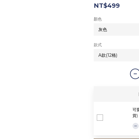
NT$499
顏色
款式
可愛
貨)