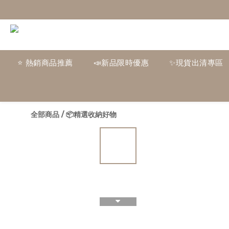
⭐ 熱銷商品推薦
📣新品限時優惠
✨現貨出清專區
全部商品
/
📦精選收納好物