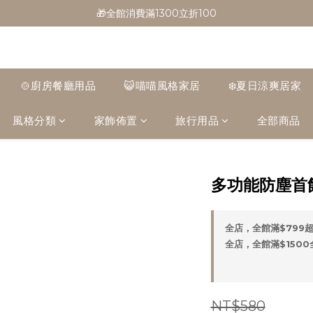
🎁全館消費滿1300立折100
🎁全館消費滿1300立折100
🎉新會員首購/超取免運
🚛全館滿$799超取免運  $1500宅配免運
🍲廚房餐廳用品
😺喵喵風格家居
❄️夏日涼爽居家
🎁全館消費滿1300立折100
風格分類
家飾佈置
旅行用品
全部商品
多功能防塵首
全店，全館滿$799
全店，全館滿$150
NT$580