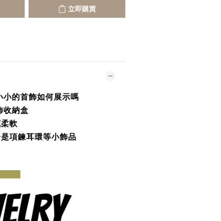
立即購買
小小的首飾如何展示嗎
飾收納盒
膩柔軟
論是項鍊耳環等小飾品