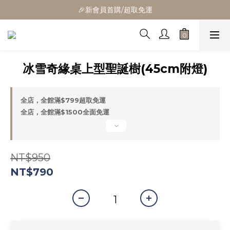
🎉新會員首購/超取免運
🎁全館消費滿1300立折100
🚛全館滿$799超取免運  $1500宅配免運
🎁全館消費滿1300立折100
冰雪奇緣桌上型聖誕樹(45cm附燈)
全店，全館滿$799超取免運
全店，全館滿$1500全面免運
NT$950
NT$790