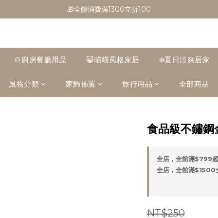
🎁全館消費滿1300立折100
🎁全館消費滿1300立折100
🎉新會員首購/超取免運
🚛全館滿$799超取免運  $1500宅配免運
🍲廚房餐廳用品
😺喵喵風格家居
❄️夏日涼爽居家
🎁全館消費滿1300立折100
風格分類
家飾佈置
旅行用品
全部商品
食品級不鏽鋼
全店，全館滿$799
全店，全館滿$150
NT$250