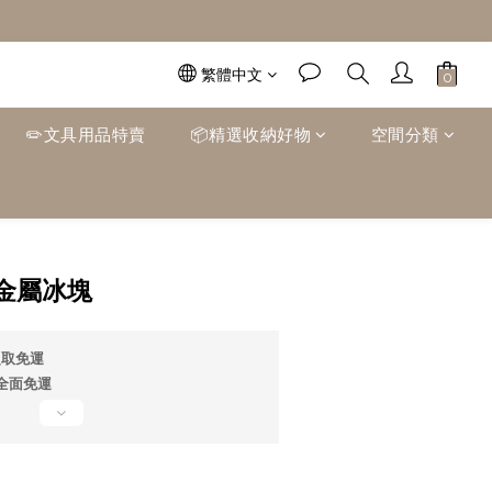
繁體中文
✏️文具用品特賣
📦精選收納好物
空間分類
立即購買
金屬冰塊
超取免運
0全面免運