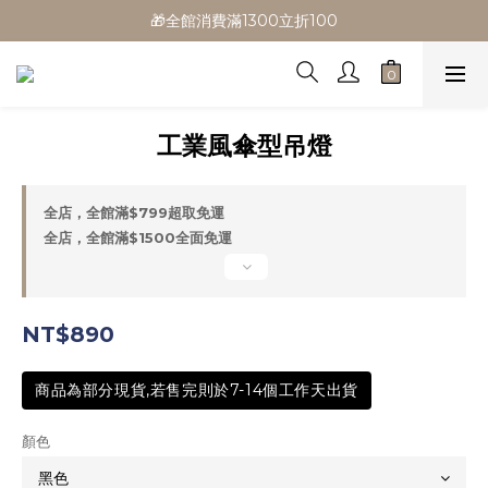
🎁全館消費滿1300立折100
🎁全館消費滿1300立折100
🎉新會員首購/超取免運
🚛全館滿$799超取免運  $1500宅配免運
工業風傘型吊燈
🎁全館消費滿1300立折100
全店，全館滿$799超取免運
全店，全館滿$1500全面免運
NT$890
商品為部分現貨,若售完則於7-14個工作天出貨
顏色