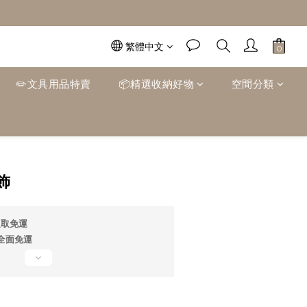
繁體中文
✏️文具用品特賣
📦精選收納好物
空間分類
立即購買
飾
超取免運
0全面免運