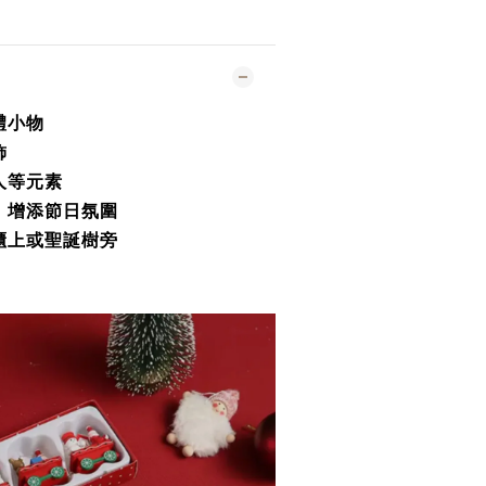
禮小物
飾
人等元素
，增添節日氛圍
櫃上或聖誕樹旁