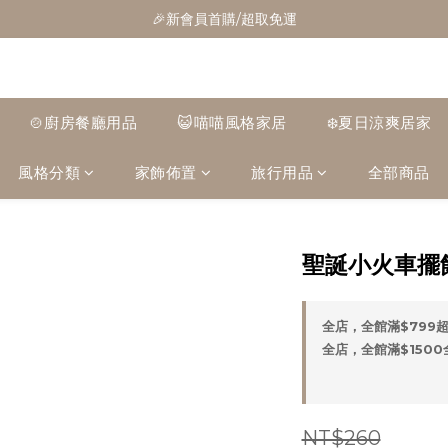
🎁全館消費滿1300立折100
🎉新會員首購/超取免運
🚛全館滿$799超取免運  $1500宅配免運
🎁全館消費滿1300立折100
🍲廚房餐廳用品
😺喵喵風格家居
❄️夏日涼爽居家
風格分類
家飾佈置
旅行用品
全部商品
聖誕小火車擺
全店，全館滿$799
全店，全館滿$150
NT$260