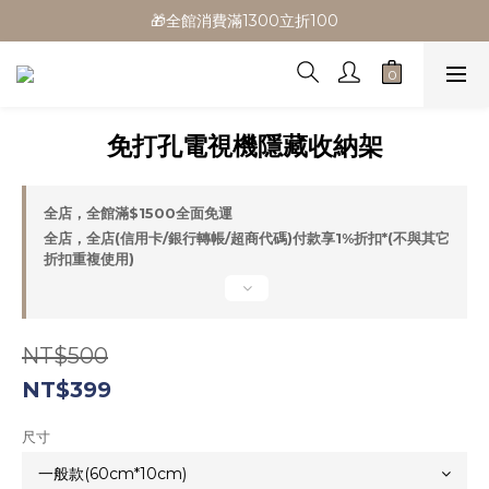
🎁全館消費滿1300立折100
🎁全館消費滿1300立折100
🎉新會員首購/超取免運
🚛全館滿$799超取免運  $1500宅配免運
免打孔電視機隱藏收納架
🎁全館消費滿1300立折100
全店，全館滿$1500全面免運
全店，全店(信用卡/銀行轉帳/超商代碼)付款享1%折扣*(不與其它
折扣重複使用)
NT$500
NT$399
尺寸