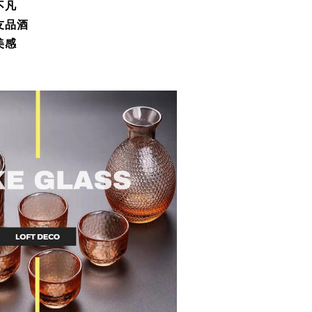
不凡
友品酒
美感