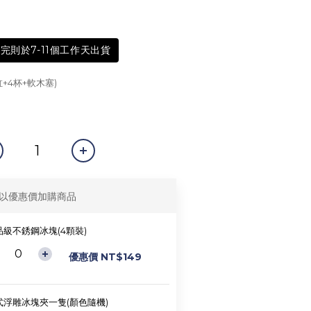
完則於7-11個工作天出貨
缸+4杯+軟木塞)
以優惠價加購商品
品級不銹鋼冰塊(4顆裝)
優惠價 NT$149
式浮雕冰塊夾一隻(顏色隨機)