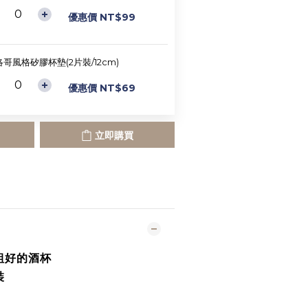
優惠價 NT$99
哥風格矽膠杯墊(2片裝/12cm)
優惠價 NT$69
立即購買
組好的酒杯
裝