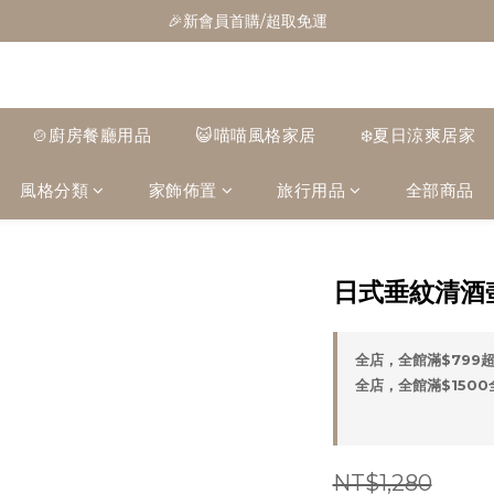
🎁全館消費滿1300立折100
🎉新會員首購/超取免運
🚛全館滿$799超取免運  $1500宅配免運
🎁全館消費滿1300立折100
🍲廚房餐廳用品
😺喵喵風格家居
❄️夏日涼爽居家
風格分類
家飾佈置
旅行用品
全部商品
日式垂紋清酒
全店，全館滿$799
全店，全館滿$150
NT$1,280