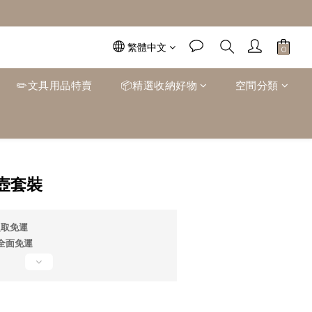
繁體中文
✏️文具用品特賣
📦精選收納好物
空間分類
立即購買
壺套裝
超取免運
0全面免運