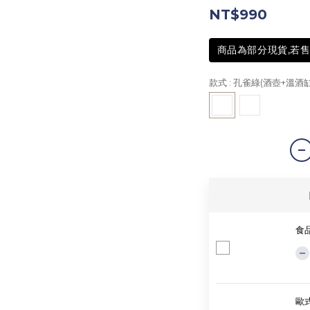
NT$990
商品為部分現貨,若售
款式
: 孔雀綠(酒壺+溫酒
食
歐