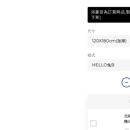
浴簾皆為訂製商品,製
下單)
尺寸
樣式
北歐
機出