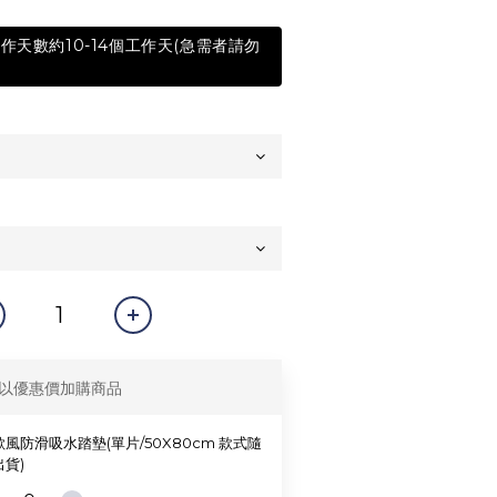
作天數約10-14個工作天(急需者請勿
以優惠價加購商品
風防滑吸水踏墊(單片/50X80cm 款式隨
貨)