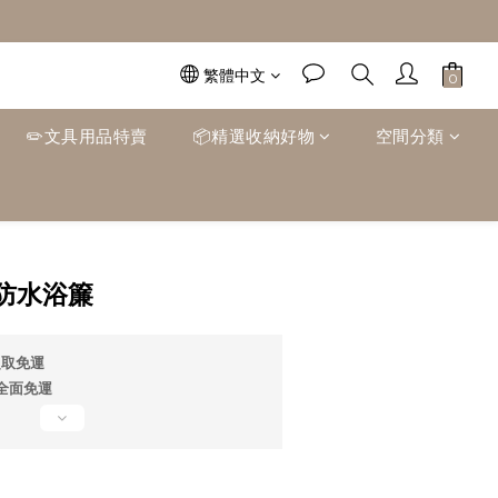
繁體中文
✏️文具用品特賣
📦精選收納好物
空間分類
立即購買
防水浴簾
超取免運
0全面免運