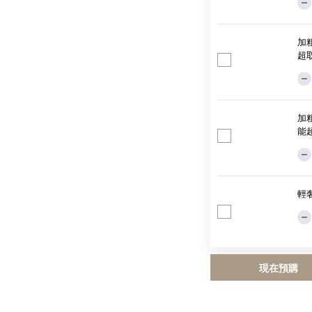
加粗
超取
加粗
能超
輕
現在預購