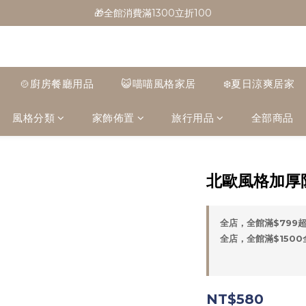
🎁全館消費滿1300立折100
🎁全館消費滿1300立折100
🎉新會員首購/超取免運
🚛全館滿$799超取免運  $1500宅配免運
🍲廚房餐廳用品
😺喵喵風格家居
❄️夏日涼爽居家
🎁全館消費滿1300立折100
風格分類
家飾佈置
旅行用品
全部商品
北歐風格加厚
全店，全館滿$799
全店，全館滿$150
NT$580