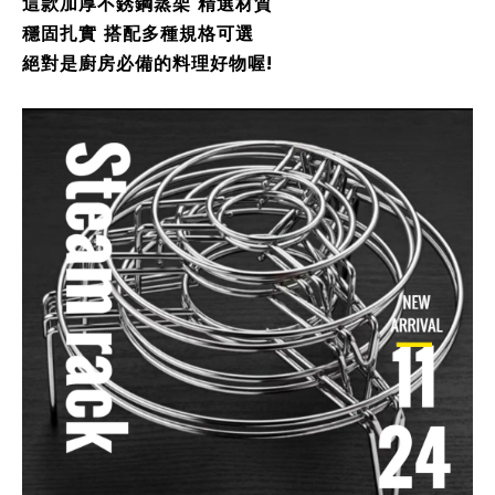
這款加厚不銹鋼蒸架 精選材質
穩固扎實 搭配多種規格可選
絕對是廚房必備的料理好物喔!