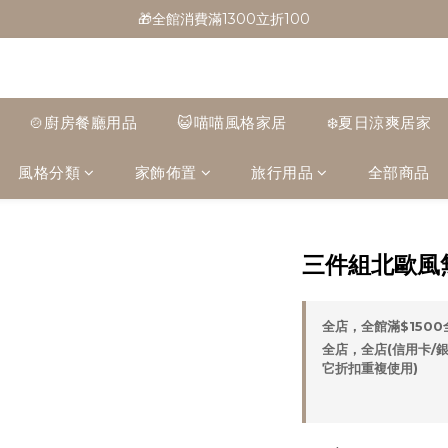
🎁全館消費滿1300立折100
🎁全館消費滿1300立折100
🎉新會員首購/超取免運
🚛全館滿$799超取免運  $1500宅配免運
🍲廚房餐廳用品
😺喵喵風格家居
❄️夏日涼爽居家
🎁全館消費滿1300立折100
風格分類
家飾佈置
旅行用品
全部商品
三件組北歐風
全店，全館滿$150
全店，全店(信用卡/銀
它折扣重複使用)