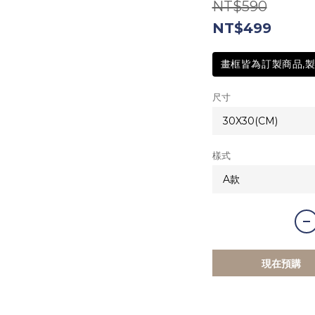
NT$590
NT$499
畫框皆為訂製商品,製
尺寸
樣式
現在預購