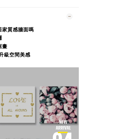
居家質感牆面嗎
好囉
框畫
升級空間美感