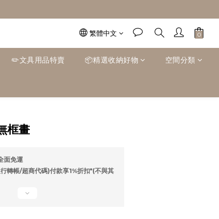
繁體中文
✏️文具用品特賣
📦精選收納好物
空間分類
立即購買
無框畫
0全面免運
行轉帳/超商代碼)付款享1%折扣*(不與其