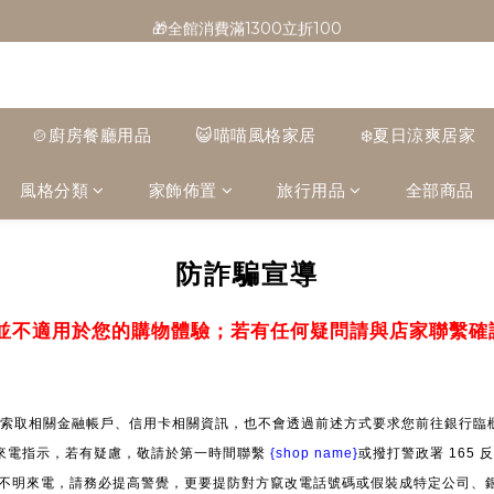
🎁全館消費滿1300立折100
🎁全館消費滿1300立折100
🎉新會員首購/超取免運
🚛全館滿$799超取免運  $1500宅配免運
🍲廚房餐廳用品
😺喵喵風格家居
❄️夏日涼爽居家
🎁全館消費滿1300立折100
風格分類
家飾佈置
旅行用品
全部商品
防詐騙宣導
並不適用於您的購物體驗；若有任何疑問請與店家聯繫確
索取相關金融帳戶、信用卡相關資訊，也不會透過前述方式要求您前往銀行臨櫃
來電指示，若有疑慮，敬請於第一時間聯繫
{shop name}
或撥打警政署 165
」等不明來電，請務必提高警覺，更要提防對方竄改電話號碼或假裝成特定公司、