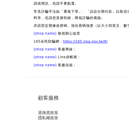
請或簡訊，也請不要點選。
常見詐騙手法如「重複下單」、「誤設分期付款」以取信
料等，也請您直接拒絕，降低詐騙的風險。
亦請您定期修改密碼、強化密碼強度（以大小寫英文、數
{shop name}
敬祝順心如意
165全民防騙網：
https://165.npa.gov.tw/#/
{shop name}
客服專線：
{shop name}
Line@帳號：
{shop name}
客服信箱：
顧客服務
退換貨政策
隱私權政策