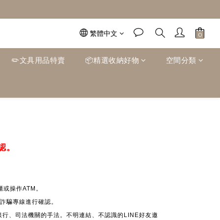
繁體中文
✏️文具用品特賣
📦精選收納好物
空間分類
認。
或操作ATM。
 反詐騙專線進行確認。
銀行、司法機關的手法。不明連結、不認識的LINE好友邀