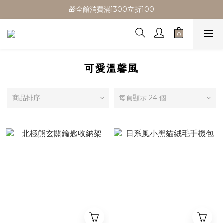
🎁全館消費滿1300立折100
🎁全館消費滿1300立折100
🎉新會員首購/超取免運
🚛全館滿$799超取免運  $1500宅配免運
🎁全館消費滿1300立折100
可愛溫馨風
商品排序
每頁顯示 24 個