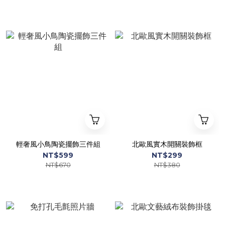
輕奢風小鳥陶瓷擺飾三件組
北歐風實木開關裝飾框
NT$599
NT$299
NT$670
NT$380