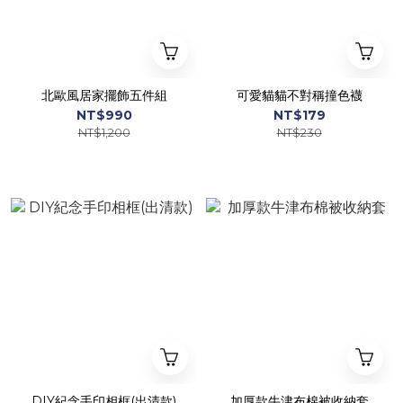
北歐風居家擺飾五件組
可愛貓貓不對稱撞色襪
NT$990
NT$179
NT$1,200
NT$230
DIY紀念手印相框(出清款)
加厚款牛津布棉被收納套