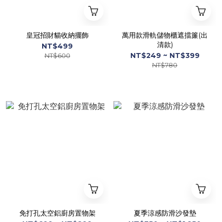
皇冠招財貓收納擺飾
萬用款滑軌儲物櫃遮擋簾(出
清款)
NT$499
NT$249 ~ NT$399
NT$600
NT$780
免打孔太空鋁廚房置物架
夏季涼感防滑沙發墊