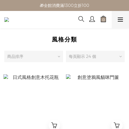
🎁全館消費滿1300立折100
🎁全館消費滿1300立折100
🎉新會員首購/超取免運
🚛全館滿$799超取免運  $1500宅配免運
🎁全館消費滿1300立折100
風格分類
商品排序
每頁顯示 24 個