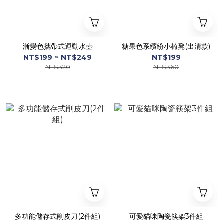
漸變色攜帶式運動水壺
糖果色系繽紛小椅凳(出清款)
NT$199 ~ NT$249
NT$199
NT$320
NT$360
多功能儲存式削皮刀(2件組)
可愛貓咪陶瓷筷架3件組