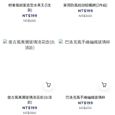
輕奢風樹葉造型水果叉(5支
家用防風枕頭晾曬網(2件組)
裝)
NT$199
NT$199
NT$300
NT$250
復古風漸層玻璃澆花壺(出清
巴洛克風手繪編織玻璃杯
款)
NT$199
NT$199
NT$270
NT$390