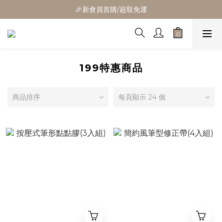
🎁全館消費滿1300立折100
🎉新會員首購/超取免運
🚛全館滿$799超取免運  $1500宅配免運
🎁全館消費滿1300立折100
199特惠商品
商品排序
每頁顯示 24 個