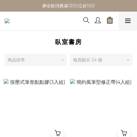
🎁全館消費滿1300立折100
🎁全館消費滿1300立折100
🎉新會員首購/超取免運
🚛全館滿$799超取免運  $1500宅配免運
🎁全館消費滿1300立折100
臥室書房
商品排序
每頁顯示 24 個