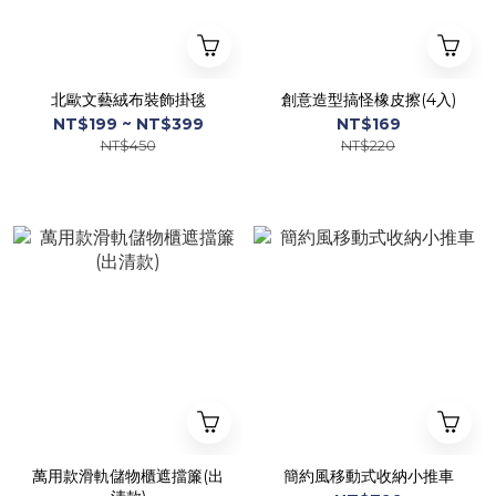
北歐文藝絨布裝飾掛毯
創意造型搞怪橡皮擦(4入)
NT$199 ~ NT$399
NT$169
NT$450
NT$220
萬用款滑軌儲物櫃遮擋簾(出
簡約風移動式收納小推車