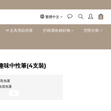
繁體中文
✏️文具用品特賣
📦精選收納好物
空間分類
立即購買
味中性筆(4支裝)
超取免運
0全面免運