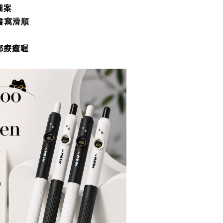
圖案
書寫滑順
都療癒喔