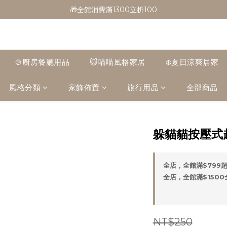
🎁全館消費滿1300立折100
🎁全館消費滿1300立折100
🎉新會員首購/超取免運
🚛全館滿$799超取免運  $1500宅配免運
🍲廚房餐廳用品
😺喵喵風格家居
❄️夏日涼爽居家
🎁全館消費滿1300立折100
風格分類
家飾佈置
旅行用品
全部商品
躲貓貓按壓式趣
全店，全館滿$799
全店，全館滿$150
NT$250