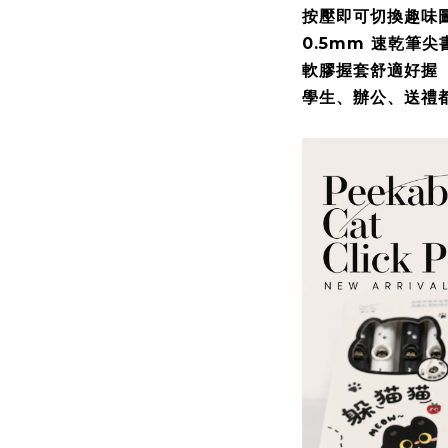
按壓即可切換趣味
0.5mm 速乾筆尖
軟膠握套舒適好握
學生、辦公、送禮