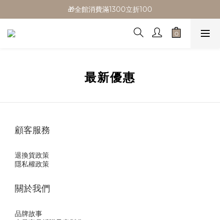
🎁全館消費滿1300立折100
🎁全館消費滿1300立折100
🎉新會員首購/超取免運
🚛全館滿$799超取免運  $1500宅配免運
🎁全館消費滿1300立折100
最新優惠
顧客服務
退換貨政策
隱私權政策
關於我們
品牌故事