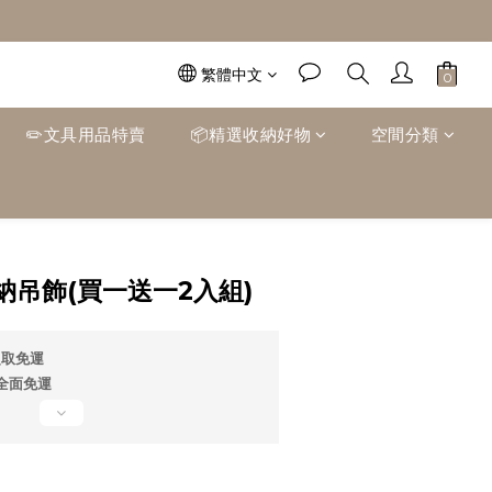
繁體中文
✏️文具用品特賣
📦精選收納好物
空間分類
立即購買
吊飾(買一送一2入組)
超取免運
0全面免運