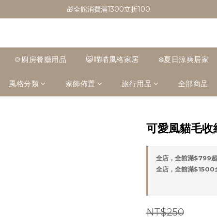
🎁全館消費滿1300立折100
🎁全館消費滿1300立折100
🎉新會員首購/超取免運
🚛全館滿$799超取免運  $1500宅配免運
🍲廚房餐廳用品
😺喵喵風格家居
❄️夏日涼爽居家
🎁全館消費滿1300立折100
風格分類
家飾佈置
旅行用品
全部商品
可愛風貓毛收納
全店，全館滿$799
全店，全館滿$150
NT$250