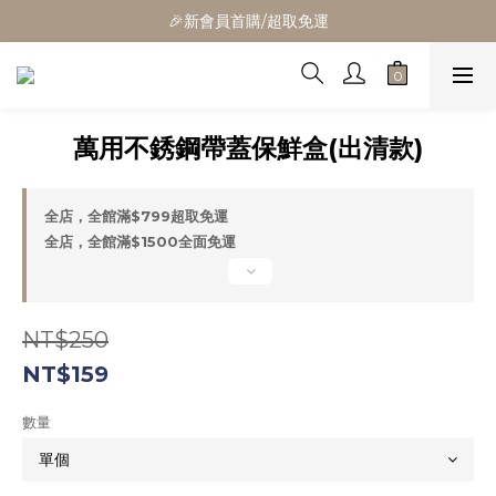
🎁全館消費滿1300立折100
🎉新會員首購/超取免運
🚛全館滿$799超取免運  $1500宅配免運
🎁全館消費滿1300立折100
萬用不銹鋼帶蓋保鮮盒(出清款)
全店，全館滿$799超取免運
全店，全館滿$1500全面免運
NT$250
NT$159
數量