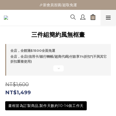
🎁全館消費滿1300立折100
🎉新會員首購/超取免運
🚛全館滿$799超取免運  $1500宅配免運
🎁全館消費滿1300立折100
三件組簡約風無框畫
全店，全館滿$1500全面免運
全店，全店(信用卡/銀行轉帳/超商代碼)付款享1%折扣*(不與其它
折扣重複使用)
NT$1,600
NT$1,499
畫框皆為訂製商品,製作天數約10-14個工作天