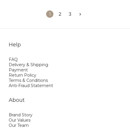
1
2
3
Help
FAQ
Delivery & Shipping
Payment
Return Policy
Terms & Conditions
Anti-Fraud Statement
About
Brand Story
Our Values
Our Team