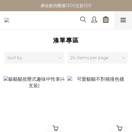
🎁全館消費滿1300立折100
🎁全館消費滿1300立折100
🎉新會員首購/超取免運
🚛全館滿$799超取免運  $1500宅配免運
🎁全館消費滿1300立折100
湊單專區
Sort by
24 Items per page