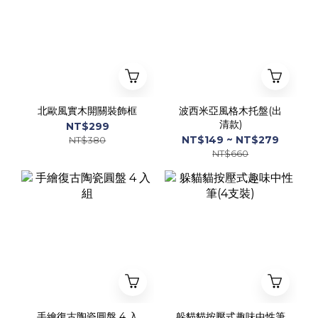
北歐風實木開關裝飾框
波西米亞風格木托盤(出
清款)
NT$299
NT$149 ~ NT$279
NT$380
NT$660
手繪復古陶瓷圓盤 4 入
躲貓貓按壓式趣味中性筆