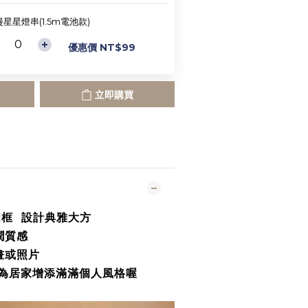
星星燈串(1.5m電池款)
優惠價 NT$99
立即購買
相框 設計典雅大方
潤質感
畫或照片
 為居家增添滿滿個人風格喔