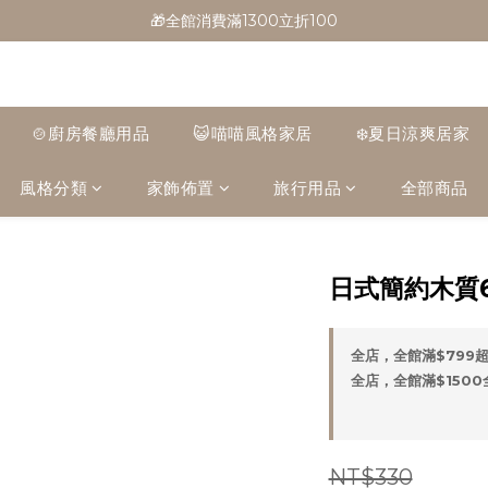
🎁全館消費滿1300立折100
🎁全館消費滿1300立折100
🎉新會員首購/超取免運
🚛全館滿$799超取免運  $1500宅配免運
🍲廚房餐廳用品
😺喵喵風格家居
❄️夏日涼爽居家
🎁全館消費滿1300立折100
風格分類
家飾佈置
旅行用品
全部商品
日式簡約木質6
全店，全館滿$799
全店，全館滿$150
NT$330