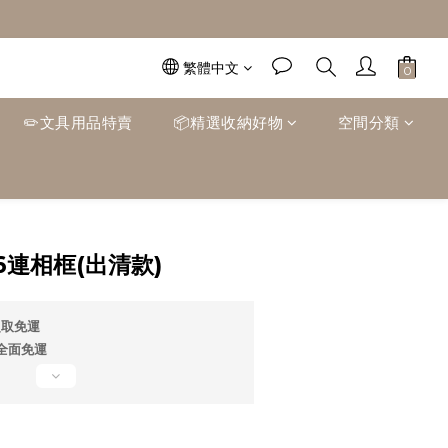
繁體中文
✏️文具用品特賣
📦精選收納好物
空間分類
立即購買
連相框(出清款)
超取免運
0全面免運